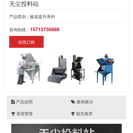
无尘投料站
产品类别：输送提升系列
15713736888
咨询热线：
在线订购
产品说明
案例展示
资质荣誉
相关推荐