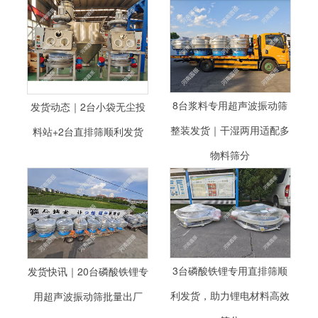
8台浆料专用超声波振动筛
发货动态｜2台小袋无尘投
整装发货｜干湿两用适配多
料站+2台直排筛顺利发货
物料筛分
3台磷酸铁锂专用直排筛顺
发货快讯｜20台磷酸铁锂专
利发货，助力锂电材料高效
用超声波振动筛批量出厂