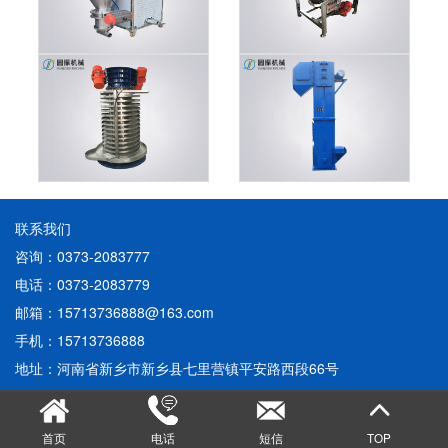
联系我们
咨询：0373-2083777
电话：0373-2083779
邮箱：15713736888@163.com
手机：15713736888
地址：河南省新乡市新乡县七里营镇平安路西段66号
首页
电话
短信
TOP