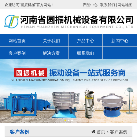
欢迎访问“圆振机械”官方网站！
产品中心
|
联系我们
|
网站地图
网站首页
关于我们
产品中心
新闻中心
客户案例
解决方案
联系我们
客户案例
首页
>
客户案例