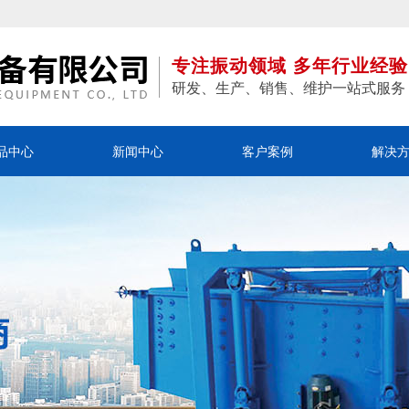
专注振动领域 多年行业经验
研发、生产、销售、维护一站式服务
品中心
新闻中心
客户案例
解决