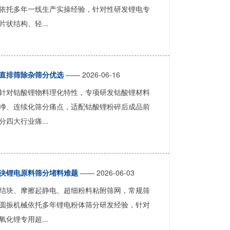
依托多年一线生产实操经验，针对性研发锂电专
状结构、轻...
直排筛除杂筛分优选
—— 2026-06-16
针对钴酸锂物料理化特性，专项研发钴酸锂材料
净、连续化筛分痛点，适配钴酸锂粉碎后成品前
四大行业痛...
决锂电原料筛分堵料难题
—— 2026-06-03
结块、摩擦起静电、超细粉料粘附筛网，常规筛
圆振机械依托多年锂电粉体筛分研发经验，针对
化锂专用超...