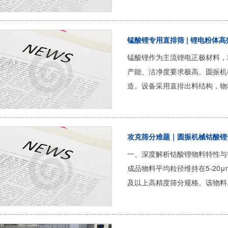
锰酸锂专用直排筛 | 锂电粉体
锰酸锂作为主流锂电正极材料，
产能、洁净度要求极高。圆振机
造。设备采用直排出料结构，物料
攻克筛分难题｜圆振机械钴酸锂
一、深度解析钴酸锂物料特性与
成品物料平均粒径维持在5-20μ
及以上高精度筛分规格。该物料..