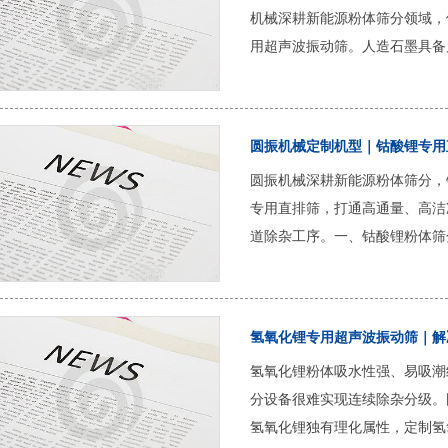
机械深耕新能源粉体筛分领域，
用超声波振动筛。人造石墨具备片
圆振机械定制机型｜钴酸锂专用
圆振机械深耕新能源粉体筛分，
专用直排筛，打通高通量、高洁
道除杂工序。一、钴酸锂粉体筛分
氢氧化锂专用超声波振动筛｜解
氢氧化锂粉体吸水性强、易吸潮
分设备很难实现连续除杂分级。
氢氧化锂独有理化属性，定制氢氧