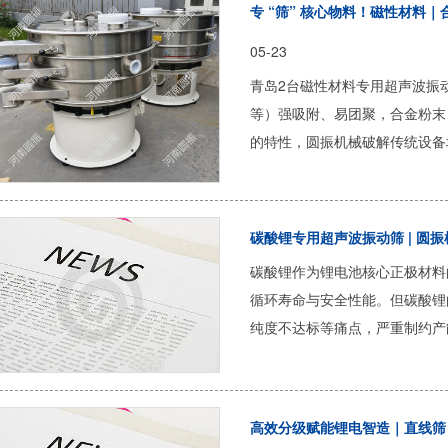
专 “筛” 核心物料！磁性材料
05-23
青岛2台磁性材料专用超声波振
等）强吸附、易团聚，合金粉末
的特性，圆振机械破解传统设备堵
碳酸锂专用超声波振动筛 | 圆
碳酸锂作为锂电池核心正极材料
循环寿命与安全性能。但碳酸锂
纯度不达标等痛点，严重制约产能
高效分级赋能锂电智造｜直线筛