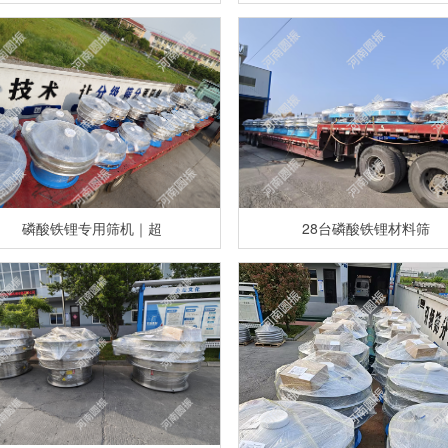
磷酸铁锂专用筛机｜超
28台磷酸铁锂材料筛