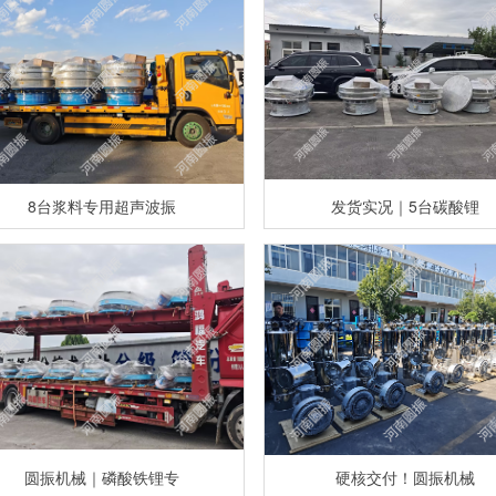
8台浆料专用超声波振
发货实况｜5台碳酸锂
圆振机械｜磷酸铁锂专
硬核交付！圆振机械