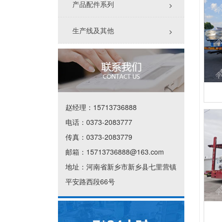
产品配件系列
生产线及其他
赵经理：15713736888
电话：0373-2083777
传真：0373-2083779
邮箱：15713736888@163.com
地址：河南省新乡市新乡县七里营镇
平安路西段66号