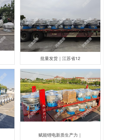
批量发货｜江苏省12
赋能锂电新质生产力｜