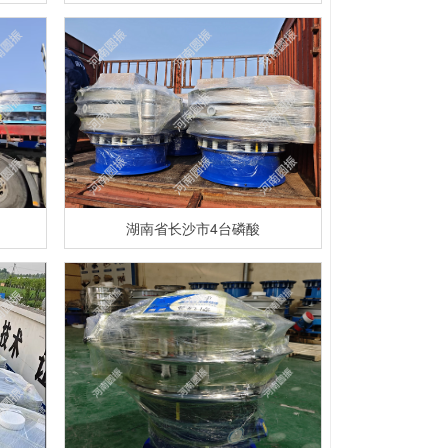
湖南省长沙市4台磷酸