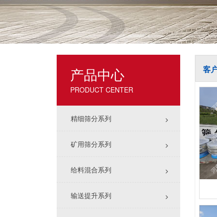
客
产品中心
PRODUCT CENTER
精细筛分系列
矿用筛分系列
给料混合系列
输送提升系列