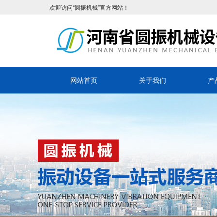
欢迎访问“圆振机械”官方网站！
网站首页
关于我们
产