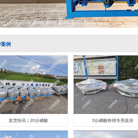
户案例
发货快讯｜20台磷酸
3台磷酸铁锂专用直排