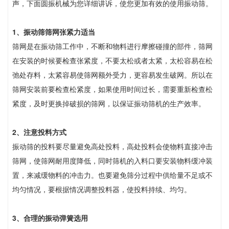
声，下面圆振机械为您详细讲诉，使您更加有效的使用振动筛。
1、振动筛筛网张紧力适当
筛网是在振动筛工作中，不断和物料进行摩擦碰撞的部件，筛网
在安装的时候要检查张紧度，不要太松或者太紧，太松容易在松
弛处存料，太紧容易使筛网额外受力，更容易发生破网。所以在
筛网安装前要检查松紧度，如果使用时间过长，需要重新检查松
紧度，及时更换掉破损的筛网，以保证振动筛机的生产效率。
2、注意投料方式
振动筛的投料要尽量避免高处投料，高处投料会使物料直接冲击
筛网，使筛网耐用度降低，同时筛机的入料口要安装物料缓冲装
置，来减缓物料的冲击力。也要避免筛分过程中供给量不足或不
均匀情况，要根据情况调整投料器，使投料持续、均匀。
3、合理的振动弹簧选用