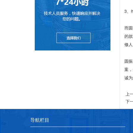
3、
而圆
的故
修人
圆振
案，
诚为
上
下
导航栏目