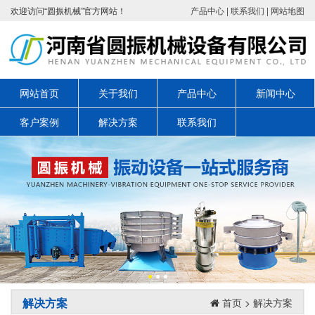
欢迎访问“圆振机械”官方网站！
产品中心
|
联系我们
|
网站地图
网站首页
关于我们
产品中心
新闻中心
客户案例
解决方案
联系我们
解决方案
首页
>
解决方案