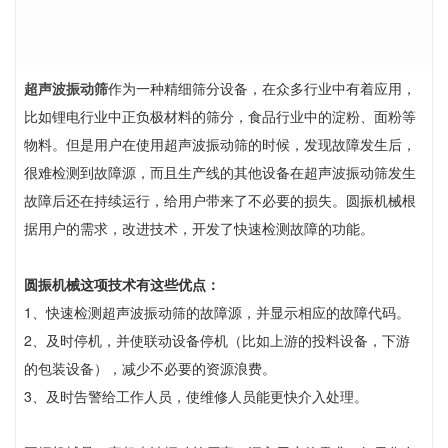
超声波振动筛
作为一种精细筛分设备，在众多行业中有着应用，
比如锂电行业中正负极材料的筛分，食品行业中的淀粉、面粉等
物料。但是用户在使用超声波振动筛的时候，发现故障发生后，
很难检测到故障源，而且生产线的其他设备在超声波振动筛发生
故障后还在持续运行，给用户带来了不必要的损失。圆振机械根
据用户的需求，改进技术，开发了快速检测故障的功能。
圆振机械这项技术有这些优点：
1、快速检测超声波振动筛的故障源，并显示相应的故障代码。
2、及时停机，并使联动设备停机（比如上游的投料设备，下游
的包装设备），减少不必要的资源浪费。
3、及时告警给工作人员，使维修人员能更快介入处理。