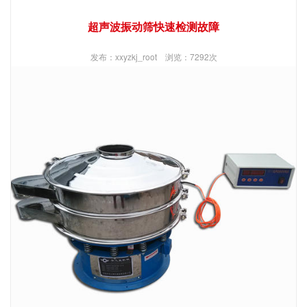
超声波振动筛快速检测故障
发布：xxyzkj_root 浏览：7292次