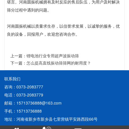
堪言。河南圆振机械拥有及时反应的售后队伍，为用户及时解决
筛分过程中遇到的问题。
河南圆振机械以质量求生存，以信誉求发展，以诚挚的服务，优
良的设备，回报用户，欢迎您咨询合作。
上一篇：
锂电池行业专用超声波振动筛
下一篇：
怎么提高直线振动筛筛网的耐用度？
联系我们
咨询：0373-2083777
电话：0373-2083779
邮箱：15713736888@163.com
手机：15713736888
地址：河南省新乡市新乡县七里营镇平安路西段66号